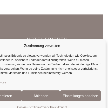
HOTEL FRIEDEN
Zustimmung verwalten
Pillbergstrasse 200,
ptimales Erlebnis zu bieten, verwenden wir Technologien wie Cookies, um
mationen zu speichern und/oder darauf zuzugreifen. Wenn du diesen
6136 Hochpillberg
 zustimmst, können wir Daten wie das Surfverhalten oder eindeutige IDs auf
te verarbeiten. Wenn du deine Zustimmung nicht erteilst oder zurückziehst,
Tirol, Austria
immte Merkmale und Funktionen beeinträchtigt werden.
vices
eptieren
Ablehnen
Einstellungen ansehen
Cookie-Richtlinie
Privacy Policy
Imprint