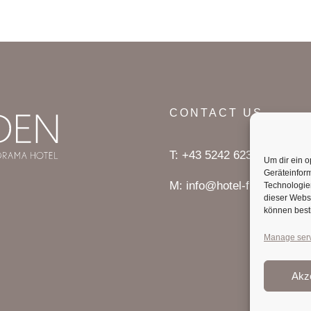
CONTACT US
T
:
+43 5242 623 29
Um dir ein o
Geräteinfor
M
:
info@hotel-frieden.at
Technologien
dieser Websi
können best
Manage ser
Akz