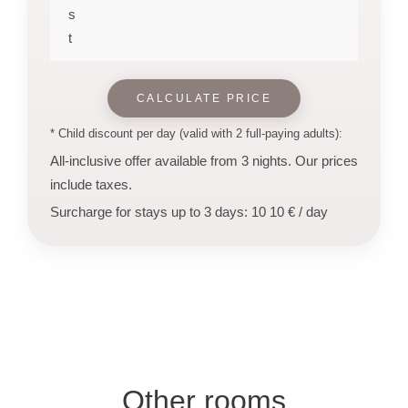
s
t
CALCULATE PRICE
* Child discount per day (valid with 2 full-paying adults):
All-inclusive offer available from 3 nights. Our prices
include taxes.
Surcharge for stays up to 3 days: 10 10 € / day
Other rooms