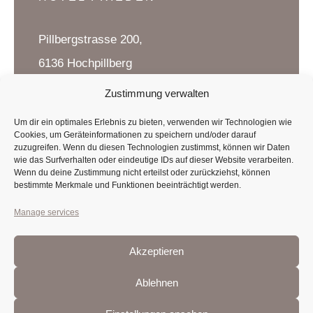
Pillbergstrasse 200,
6136 Hochpillberg
Tirol, Austria
Zustimmung verwalten
Um dir ein optimales Erlebnis zu bieten, verwenden wir Technologien wie
Cookies, um Geräteinformationen zu speichern und/oder darauf
CONTACT US
zuzugreifen. Wenn du diesen Technologien zustimmst, können wir Daten
wie das Surfverhalten oder eindeutige IDs auf dieser Website verarbeiten.
Wenn du deine Zustimmung nicht erteilst oder zurückziehst, können
T
:
+43 5242 623 29
bestimmte Merkmale und Funktionen beeinträchtigt werden.
M
:
info@hotel-frieden.at
Manage services
Akzeptieren
Ablehnen
PRIVACY POLICY
GTC
IMPRINT