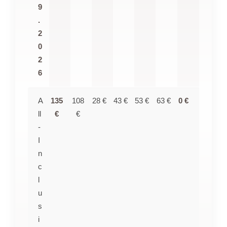
9
.
2
0
2
6
A
135
108
28 €
43 €
53 €
63 €
0 €
ll
€
€
-
I
n
c
l
u
s
i