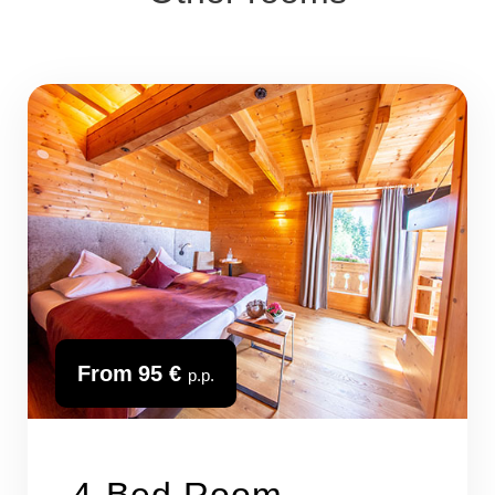
From
95 €
p.p.
4-Bed Room