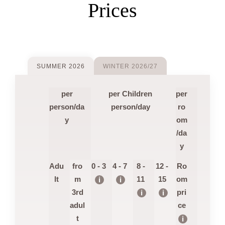
Prices
SUMMER 2026
WINTER 2026/27
per
per Children
per
person/da
person/day
ro
y
om
/da
y
Adu
fro
0 - 3
4 - 7
8 -
12 -
Ro
lt
m
11
15
om
i
i
3rd
pri
i
i
adul
ce
t
i