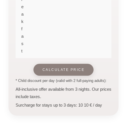
e
a
k
f
a
s
t
CALCULATE PRICE
* Child discount per day (valid with 2 full-paying adults):
All-inclusive offer available from 3 nights. Our prices
include taxes.
Surcharge for stays up to 3 days: 10 10 € / day