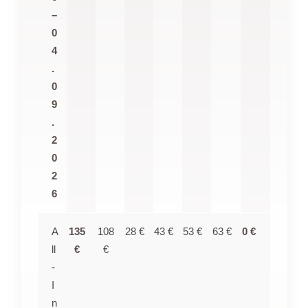
–
0
4
.
0
9
.
2
0
2
6
A
135
108
28 €
43 €
53 €
63 €
0 €
ll
€
€
-
I
n