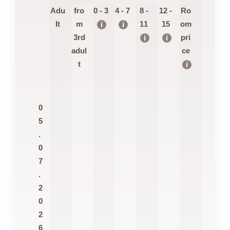
Adu
fro
0 - 3
4 - 7
8 -
12 -
Ro
lt
m
11
15
om
i
i
3rd
pri
i
i
adul
ce
t
i
0
5
.
0
7
.
2
0
2
6