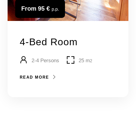
From
95 €
p.p.
4-Bed Room
2-4 Persons
25 m
2
READ MORE