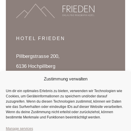
HOTEL FRIEDEN
Pillbergstrasse 200,
6136 Hochpillberg
Tirol, Austria
Zustimmung verwalten
Um dir ein optimales Erlebnis zu bieten, verwenden wir Technologien wie
Cookies, um Geräteinformationen zu speichern und/oder darauf
CONTACT US
zuzugreifen. Wenn du diesen Technologien zustimmst, können wir Daten
wie das Surfverhalten oder eindeutige IDs auf dieser Website verarbeiten.
Wenn du deine Zustimmung nicht erteilst oder zurückziehst, können
T
:
+43 5242 623 29
bestimmte Merkmale und Funktionen beeinträchtigt werden.
Manage services
M
:
info@hotel-frieden.at