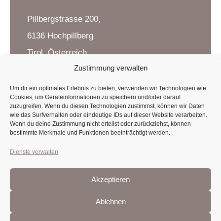
Pillbergstrasse 200,
6136 Hochpillberg
Tirol, Österreich
Zustimmung verwalten
Um dir ein optimales Erlebnis zu bieten, verwenden wir Technologien wie
KONTAKT
Cookies, um Geräteinformationen zu speichern und/oder darauf
zuzugreifen. Wenn du diesen Technologien zustimmst, können wir Daten
wie das Surfverhalten oder eindeutige IDs auf dieser Website verarbeiten.
T
:
+43 5242 623 29
Wenn du deine Zustimmung nicht erteilst oder zurückziehst, können
bestimmte Merkmale und Funktionen beeinträchtigt werden.
M
:
info@hotel-frieden.at
Dienste verwalten
Akzeptieren
DATENSCHUTZ
AGBS
Ablehnen
IMPRESSUM