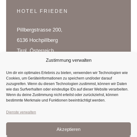
HOTEL FRIEDEN
Pillbergstrasse 200,
6136 Hochpillberg
Tirol, Österreich
Zustimmung verwalten
Um dir ein optimales Erlebnis zu bieten, verwenden wir Technologien wie
KONTAKT
Cookies, um Geräteinformationen zu speichern und/oder darauf
zuzugreifen. Wenn du diesen Technologien zustimmst, können wir Daten
wie das Surfverhalten oder eindeutige IDs auf dieser Website verarbeiten.
T
:
+43 5242 623 29
Wenn du deine Zustimmung nicht erteilst oder zurückziehst, können
bestimmte Merkmale und Funktionen beeinträchtigt werden.
M
:
info@hotel-frieden.at
Dienste verwalten
Akzeptieren