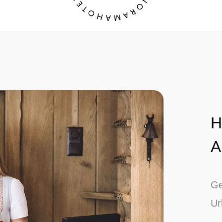
H
A
Ge
Ur